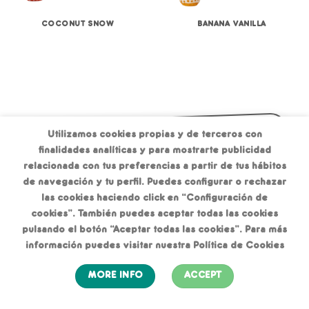
COCONUT SNOW
BANANA VANILLA
Utilizamos cookies propias y de terceros con
Franchise
Location
Order
Menu
finalidades analíticas y para mostrarte publicidad
FAQ
Loyalty Card
Delivery
relacionada con tus preferencias a partir de tus hábitos
Catering
de navegación y tu perfil. Puedes configurar o rechazar
Feedback
Jobs
Contact
About
las cookies haciendo click en “Configuración de
cookies”. También puedes aceptar todas las cookies
pulsando el botón “Aceptar todas las cookies”. Para más
información puedes visitar nuestra Política de Cookies
MORE INFO
ACCEPT