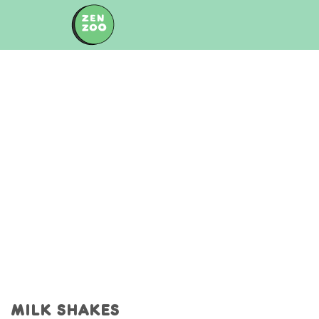
Skip
to
content
MILK SHAKES